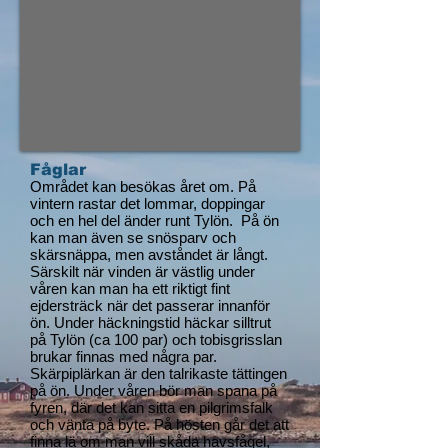
Fåglar
Området kan besökas året om. På
vintern rastar det lommar, doppingar
och en hel del änder runt Tylön. På ön
kan man även se snösparv och
skärsnäppa, men avståndet är långt.
Särskilt när vinden är västlig under
våren kan man ha ett riktigt fint
ejdersträck när det passerar innanför
ön. Under häckningstid häckar silltrut
på Tylön (ca 100 par) och tobisgrisslan
brukar finnas med några par.
Skärpiplärkan är den talrikaste tättingen
på ön. Under våren bör man spana på
fyren, där det kan sitta en pilgrimsfalk
och vänta på byte. På hösten går det att
finna lä om man vill skåda havsfågel,