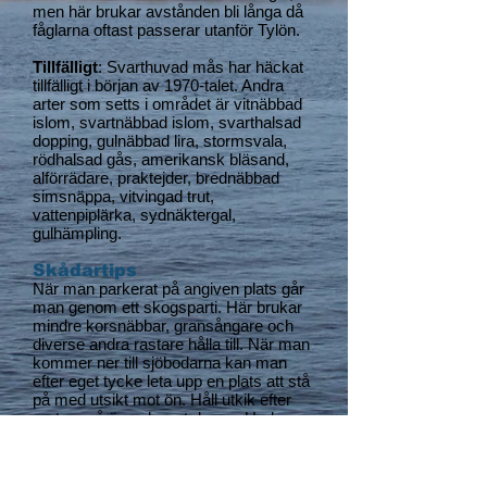
men här brukar avstånden bli långa då
fåglarna oftast passerar utanför Tylön.
Tillfälligt
: Svarthuvad mås har häckat
tillfälligt i början av 1970-talet. Andra
arter som setts i området är vitnäbbad
islom, svartnäbbad islom, svarthalsad
dopping, gulnäbbad lira, stormsvala,
rödhalsad gås, amerikansk bläsand,
alförrädare, praktejder, brednäbbad
simsnäppa, vitvingad trut,
vattenpiplärka, sydnäktergal,
gulhämpling.
Skådartips
När man parkerat på angiven plats går
man genom ett skogsparti. Här brukar
mindre korsnäbbar, gransångare och
diverse andra rastare hålla till. När man
kommer ner till sjöbodarna kan man
efter eget tycke leta upp en plats att stå
på med utsikt mot ön. Håll utkik efter
rastare på ön och runt denna. Under
sträcktider passerar lommar, tärnor,
änder och labbar ibland innanför ön. Då
är det ofta bra fotoläge.